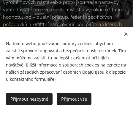
výrobě nových nástaveb a proto jsou naše nástavby
vyhledávané pro svoji spolehlivost a vysokou užitnou
hodnotu. Individuální přístup, řešení specifických
požadavků a kvalitní zpracování jsou pilíře na kterých
firma MLČOCH spol. s r.o. stojí
Na tomto webu používáme soubory cookies, abychom
zajistili správné fungování a bezpečnost našich stránek. Tím
vám můžeme zajistit tu nejlepší zkušenost při jejich
6
návštěvě. Bližší informace o souborech cookies naleznete na
našich zásadách zpracování osobních údajů (jsou k dispozici
u kontaktního formuláře).
ZEMÍ
Přijmout nezbytné
Přijmout vše
V rámci Evropské unie