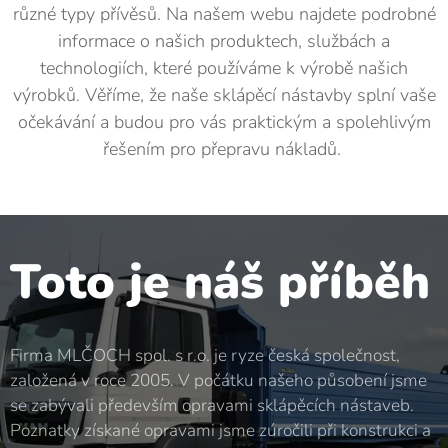
různé typy přívěsů. Na našem webu najdete podrobné
informace o našich produktech, službách a
technologiích, které používáme k výrobě našich
výrobků. Věříme, že naše sklápěcí nástavby splní vaše
očekávání a budou pro vás praktickým a spolehlivým
řešením pro přepravu nákladů.
Toto je náš příběh
Firma MLČOCH spol. s r.o. je ryze česká společnost,
založená v roce 2005. V počátku našeho působení jsme
se zabývali především opravami sklápěcích nástaveb.
Poznatky získané opravami jsme zúročili při konstrukci a