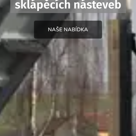
sklápěcích násteveb
NAŠE NABÍDKA