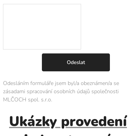
Odeslat
Odesláním formuláře jsem byl/a obeznámen/a se
zásadami spracování osobních údajů společnosti
MLČOCH spol. s.r.o.
Ukázky provedení